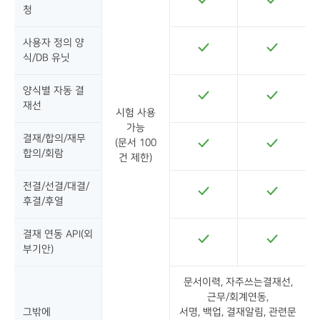
청
사용자 정의 양
식/DB 유닛
양식별 자동 결
재선
시험 사용
가능
결재/합의/재무
(문서 100
합의/회람
건 제한)
전결/선결/대결/
후결/후열
결재 연동 API(외
부기안)
문서이력, 자주쓰는결재선,
근무/회계연동,
그밖에
서명, 백업, 결재알림, 관련문