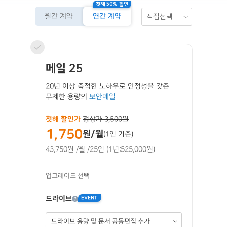
첫해 50% 할인
월간 계약
연간 계약
직접선택
메일 25
20년 이상 축적한 노하우로 안정성을 갖춘
무제한 용량의
보안메일
첫해 할인가
정상가 3,500원
1,750
원/월
(1인 기준)
43,750원
/월
/25인
(1년:525,000원)
업그레이드 선택
드라이브
EVENT