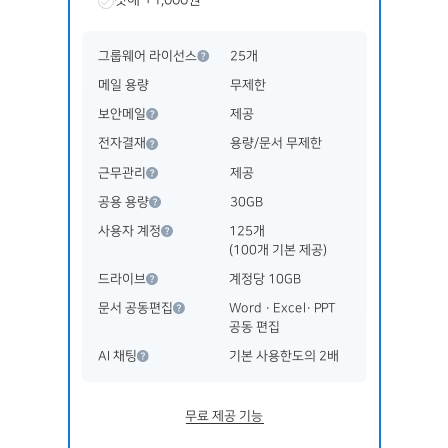
첫해 +1,000원
그룹웨어 라이선스
25개
메일 용량
무제한
보안메일
제공
전자결재
용량/문서 무제한
근무관리
제공
공용 용량
30GB
사용자 계정
125개
(100개 기본 제공)
드라이브
계정당 10GB
문서 공동편집
Word · Excel· PPT
공동 편집
AI 채팅
기본 사용한도의 2배
무료 제공 기능