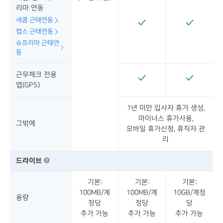
리마 연동
세콤 근태연동
캡스 근태연동
슈프리마 근태연
동
근무체크 전용
앱(GPS)
1년 미만 입사자 휴가 생성,
마이너스 휴가사용,
그밖에
모바일 휴가신청, 휴직자 관
리
드라이브
기본:
기본:
기본:
100MB/계
100MB/계
10GB/계정
용량
정당
정당
당
추가 가능
추가 가능
추가 가능